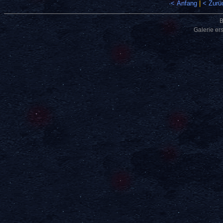
·< Anfang
|
< Zurü
B
Galerie er